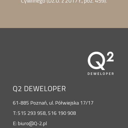
Cywilnego (Dz.U. z 2017 r., poz. 459).
Q2 DEWELOPER
61-885 Poznań, ul. Półwiejska 17/17
T: 515 293 958, 516 190 908
E: biuro@Q-2.pl