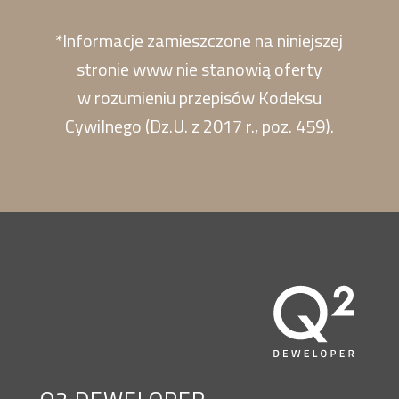
*Informacje zamieszczone na niniejszej
stronie www nie stanowią oferty
w rozumieniu przepisów Kodeksu
Cywilnego (Dz.U. z 2017 r., poz. 459).