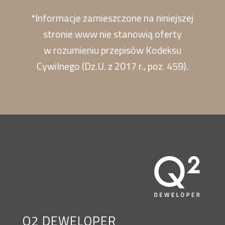
*Informacje zamieszczone na niniejszej
stronie www nie stanowią oferty
w rozumieniu przepisów Kodeksu
Cywilnego (Dz.U. z 2017 r., poz. 459).
Q2 DEWELOPER